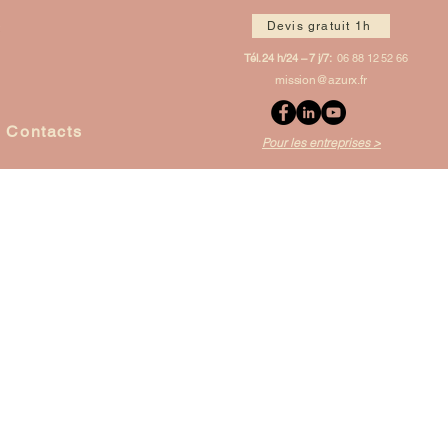
Devis gratuit 1h
Tél. 24 h/24 – 7 j/7:
06 88 12 52 66
mission@azurx.fr
Contacts
Pour les entreprises >