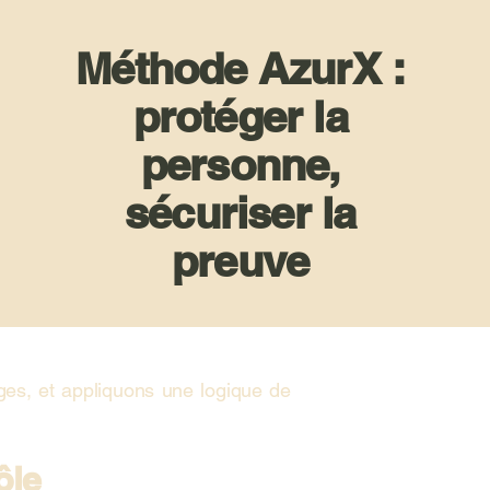
Méthode AzurX :
protéger la
personne,
sécuriser la
preuve
nges, et appliquons une logique de
ôle