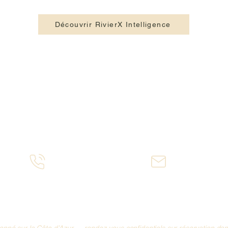
Découvrir RivierX Intelligence
Services & Ressources
Autres Secteurs
Services aux entreprises
RDV à Cagnes-sur-Mer
Tout nos Services
RDV à Biot
Lexique du Détective
RDV à Valbonne
FAQ Détective Privé
RDV à Villeneuve-Loubet
Voir Notre Blog
RDV à Sophia-Antipolis
06 88 12 52 66
Mission@AzurX.fr