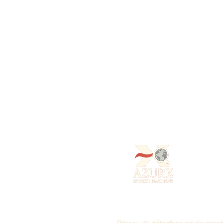
Villes Principales
Agence à
Monaco
Agence à
Nice
Agence à
Antibes
Agence à
Cannes
Agence à
Grasse