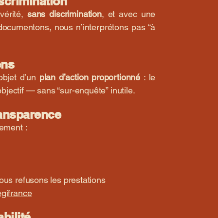
iscrimination
 vérité,
sans discrimination
, et avec une
 documentons, nous n’interprétons pas “à
ens
’objet d’un
plan d’action proportionné
: le
ectif — sans “sur-enquête” inutile.
transparence
rement :
ous refusons les prestations
gifrance
bilité