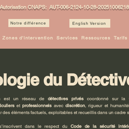
Autorisation CNAPS: AUT-006-2124-10-28-20251006218
Notre différence
English Version
Zones d'intervention
Services
Ressources
Tarifs
logie du Détectiv
on
est un réseau de
détectives privés
coordonné sur la
iculiers
et
professionnels
avec
discrétion
, rigueur et humanité
r des éléments factuels, exploitables et recueillis dans un cadre s
s’inscrivent dans le respect du
Code de la sécurité intéri