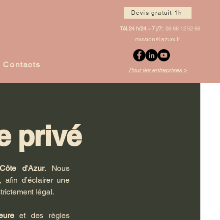
Devis gratuit 1h
Tél. 24 h/24 – 7 j/7:
06 88 12 52 66
mission@azurx.fr
Contacts
Pour les entreprises >
e privé
Côte d’Azur
. Nous
, afin d’éclairer une
trictement légal.
eure
et des règles