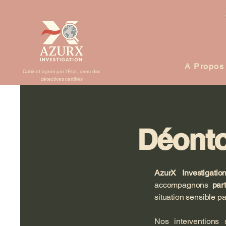
A Propos
Cabinet agréé par l’État, avec des
détectives certifiés
Déonto
AzurX Investigati
accompagnons
part
situation sensible pa
Nos interventions 