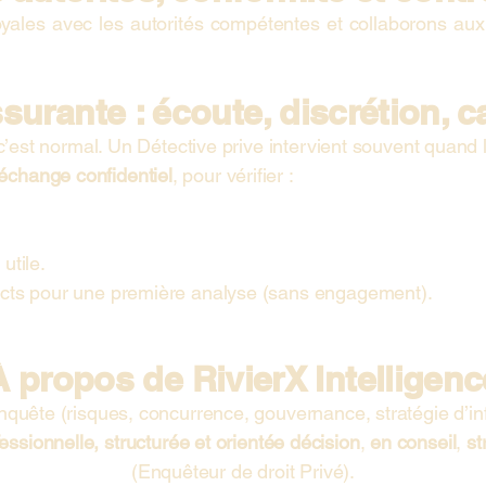
yales avec les autorités compétentes et collaborons aux co
rante : écoute, discrétion, ca
 c’est normal. Un Détective prive intervient souvent quand l
échange confidentiel
, pour vérifier :
 utile.
cts
pour une première analyse (sans engagement).
À propos de RivierX Intelligenc
nquête (risques, concurrence, gouvernance, stratégie d’in
essionnelle, structurée et orientée décision
,
en conseil
,
st
(Enquêteur de droit Privé).