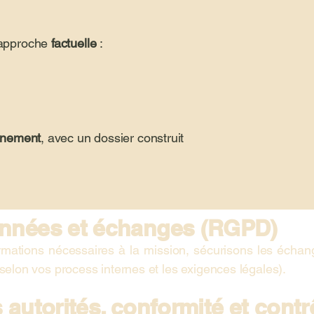
e approche
factuelle
:
inement
, avec un dossier construit
onnées et échanges (RGPD)
ormations nécessaires à la mission, sécurisons les écha
 (selon vos process internes et les exigences légales).
 autorités, conformité et contr