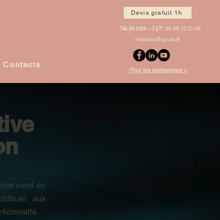
Devis gratuit 1h
Tél. 24 h/24 – 7 j/7:
06 88 12 52 66
mission@azurx.fr
Contacts
Pour les entreprises >
tive
on
intervient en
stituer aux
rtionnalité.