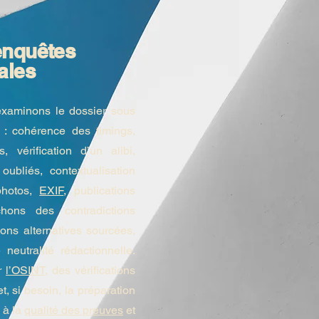
enquêtes
ales
examinons le dossier sous
 : cohérence des timings,
s, vérification d’un alibi,
oubliés, contextualisation
photos,
EXIF
, publications
hons des contradictions
ions alternatives sourcées,
neutralité rédactionnelle.
ur
l’OSINT
, des vérifications
t, si besoin, la préparation
 à la
qualité des preuves
et