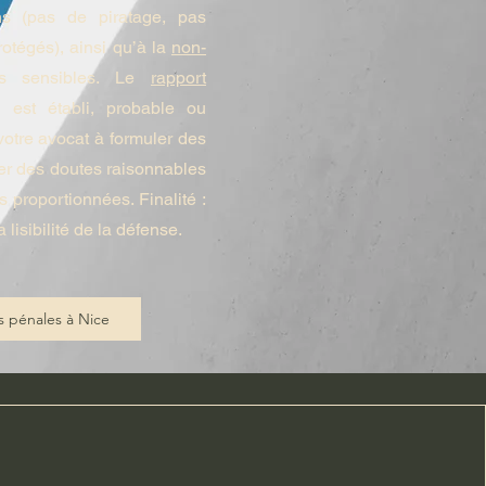
 (pas de piratage, pas
otégés), ainsi qu’à la
non-
 sensibles. Le
rapport
 est établi, probable ou
votre avocat à formuler des
er des doutes raisonnables
proportionnées. Finalité :
a lisibilité de la défense.
 pénales à Nice