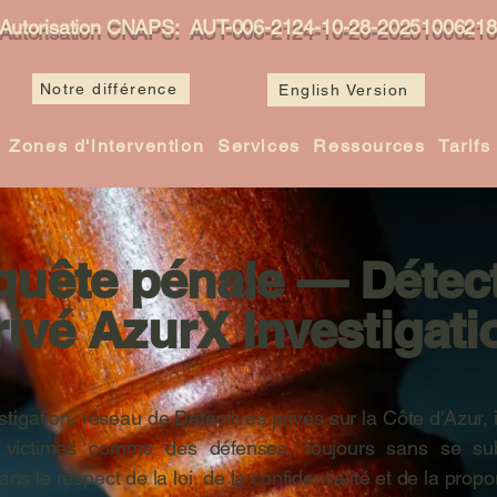
Autorisation CNAPS: AUT-006-2124-10-28-20251006218
Notre différence
English Version
Zones d'intervention
Services
Ressources
Tarifs
uête pénale — Détec
rivé AzurX Investigati
tigation, réseau de Détectives privés sur la Côte d'Azur, 
 victimes comme des défenses, toujours sans se sub
ans le respect de la loi, de la confidentialité et de la propo