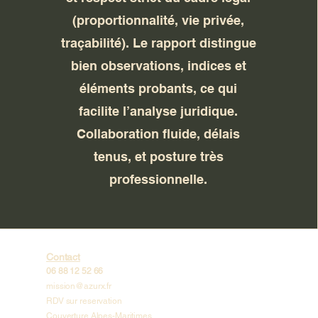
(proportionnalité, vie privée,
traçabilité). Le rapport distingue
bien observations, indices et
éléments probants, ce qui
facilite l’analyse juridique.
Collaboration fluide, délais
tenus, et posture très
professionnelle.
Contact
06 88 12 52 66
mission@azurx.fr
RDV sur reservation
Couverture Alpes-Maritimes