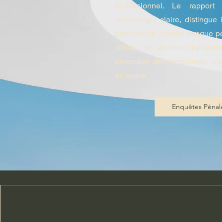
professionnel. Le rapport
chronologie claire, distingue 
préparer un constat lorsque per
conseil un dossier opposable
protection des personnes, sa
en cours.
Enquêtes Pénal