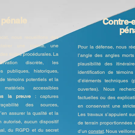
 pénale
Contre-
pén
cat, nous recueillons des
airer une plainte, une
Pour la défense, nous ré
u des suites procédurales. La
l’angle des angles morts
ervation discrète, les
plausibilité des itinéraire
 publiques, historiques,
identification de témoins 
 de témoins potentiels et la
d’éléments techniques (
 matériels accessibles
ouvertes). Nous recherc
ons la preuve
: captures
factuelles ou des explicat
raçabilité des sources,
en conservant une stricte 
’en assurer la qualité et la
Les travaux s’appuient s
 autorisé, aucun dispositif
de terrain proportionnées e
légal, du RGPD et du secret
d’un
constat
. Nous veillons