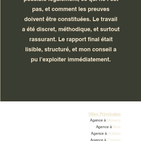
pas, et comment les preuves
doivent être constituées. Le travail
a été discret, méthodique, et surtout
rassurant. Le rapport final était
lisible, structuré, et mon conseil a
pu l’exploiter immédiatement.
Villes Principales
Agence à
Monaco
Agence à
Nice
Agence à
Antibes
Agence à
Cannes