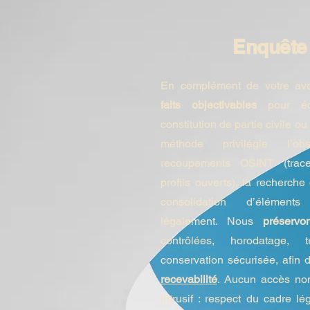
Enquête
En complément de votre avo
faits objectivables
pour écl
constitution de partie civile o
méthode privilégie l’obs
recoupements OSINT (traces
profils ouverts), la recherche
consolidation d’éléments
légalement. Nous
préserv
contrôlées, horodatage, t
conservation sécurisée, afin d
recevabilité
. Aucun accès non
intrusif : respect du cadre 