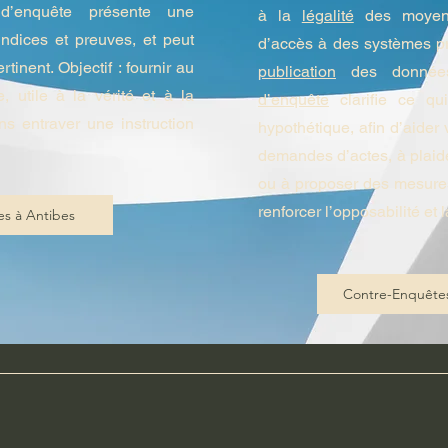
 d’enquête présente une
à la
légalité
des moyens
indices et preuves, et peut
d’accès à des systèmes pr
tinent. Objectif : fournir au
publication
des données
, utile à la vérité et à la
d’enquête
clarifie ce qui
ns entraver une instruction
hypothétique, afin d’aider 
demandes d’actes, à plaid
ou à proposer des mesures 
renforcer l’opposabilité et l
es à Antibes
Contre-Enquêtes