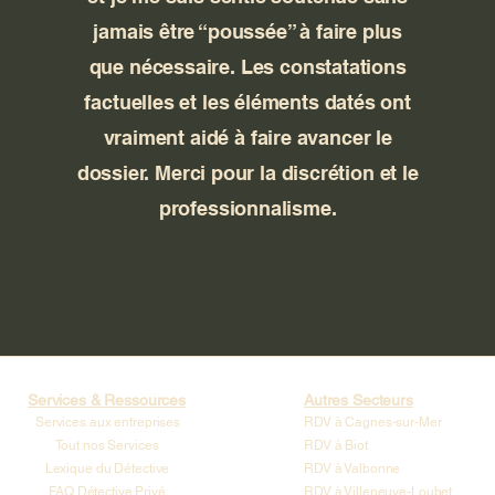
jamais être “poussée” à faire plus
que nécessaire. Les constatations
factuelles et les éléments datés ont
vraiment aidé à faire avancer le
dossier. Merci pour la discrétion et le
professionnalisme.
Services & Ressources
Autres Secteurs
Services aux entreprises
RDV à Cagnes-sur-Mer
Tout nos Services
RDV à Biot
Lexique du Détective
RDV à Valbonne
FAQ Détective Privé
RDV à Villeneuve-Loubet