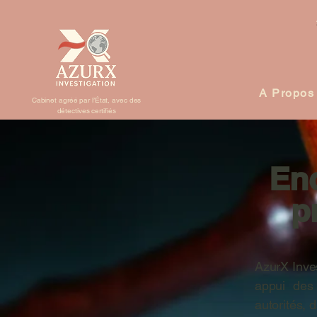
A Propos
Cabinet agréé par l’État, avec des
détectives certifiés
Enq
p
AzurX Inves
appui des
autorités, d