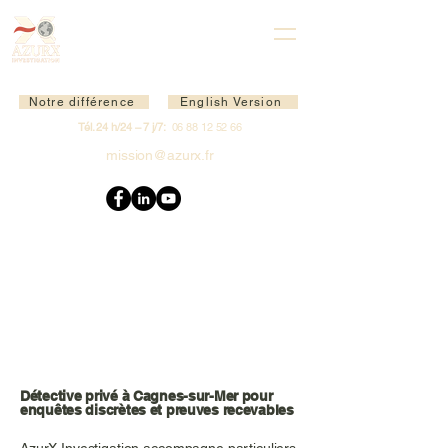
Notre différence
English Version
Tél. 24 h/24 – 7 j/7:
06 88 12 52 66
mission@azurx.fr
Détective privé à Cagnes-sur-Mer pour
enquêtes discrètes et preuves recevables