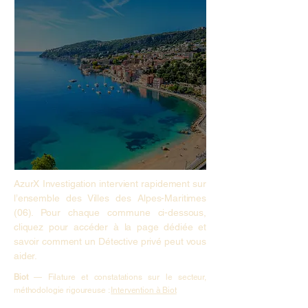
AzurX Investigation intervient rapidement sur
l’ensemble des Villes des Alpes-Maritimes
(06). Pour chaque commune ci-dessous,
cliquez pour accéder à la page dédiée et
savoir comment un Détective privé peut vous
aider.
Biot
— Filature et constatations sur le secteur,
méthodologie rigoureuse :
Intervention à Biot