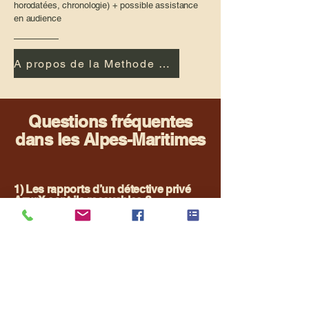
horodatées, chronologie) + possible assistance
en audience
A propos de la Methode AzurX
Questions fréquentes
dans les Alpes-Maritimes
1) Les rapports d’un détective privé
AzurX sont-ils recevables ?
Oui. Un rapport établi par un détective privé agréé CNAPS est
recevable en justice s’il est obtenu par des moyens licites,
loyaux et proportionnés. Cela inclut : observations en lieux
publics, recherches documentaires, auditions volontaires,
annexes (photos horodatées, plans).
Sont exclus : écoutes, piratage, intrusions ou enregistrements
clandestins (Code pénal 226-1/226-2).
2) Quelles sont les limites légales
d’une enquête dans les Alpes-