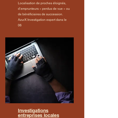
Localisation de proches éloignés,
d’emprunteurs « perdus de vue » ou
de bénéficiaires de succession.
AzurX Investigation expert dans le
06
Investigations
entreprises locales