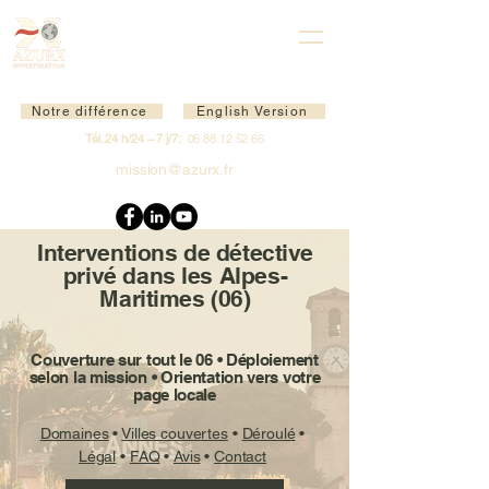
Notre différence
English Version
Tél. 24 h/24 – 7 j/7:
06 88 12 52 66
mission@azurx.fr
Interventions de détective
privé dans les Alpes-
Maritimes (06)
Couverture sur tout le 06 • Déploiement
selon la mission • Orientation vers votre
page locale
Domaines
•
Villes couvertes
•
Déroulé
•
Légal
•
FAQ
•
Avis
•
Contact