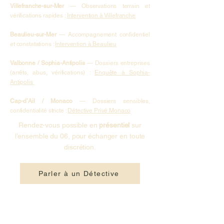
Villefranche-sur-Mer
— Observations terrain et
vérifications rapides :
Intervention à Villefranche
Beaulieu-sur-Mer
— Accompagnement confidentiel
et constatations :
Intervention à Beaulieu
Valbonne / Sophia-Antipolis
— Dossiers entreprises
(arrêts, abus, vérifications) :
Enquête à Sophia-
Antipolis
Cap-d’Ail / Monaco
— Dossiers sensibles,
confidentialité stricte :
Détective Privé Monaco
Rendez-vous possible en
présentiel
sur
l’ensemble du 06, pour échanger en toute
discrétion.
Parler à un Détective