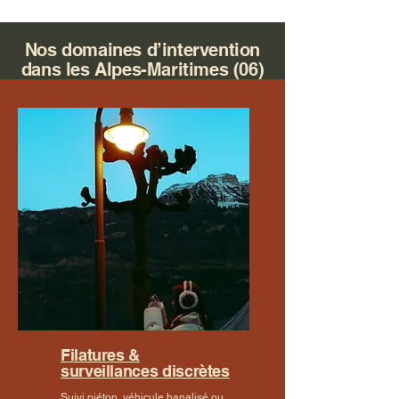
Nos domaines d’intervention
dans les Alpes-Maritimes (06)
Filatures &
surveillances discrètes
Suivi piéton, véhicule banalisé ou