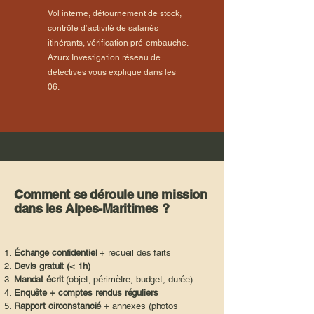
Vol interne, détournement de stock,
contrôle d’activité de salariés
itinérants, vérification pré-embauche.
Azurx Investigation réseau de
détectives vous explique dans les
06.
Comment se déroule une mission
dans les Alpes-Maritimes ?
Échange confidentiel
+ recueil des faits
Devis gratuit (< 1h)
Mandat écrit
(objet, périmètre, budget, durée)
Enquête + comptes rendus réguliers
Rapport circonstancié
+ annexes (photos