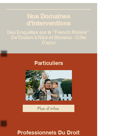
Nos Domaines
d'Interventions
Des Enquêtes sur la "French Riviera",
De Toulon à Nice et Monaco - Côte
D'azur
Particuliers
Plus d'infos
Professionnels Du Droit