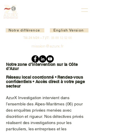
Notre différence
English Version
Tél. 24 h/24 – 7 j/7:
06 88 12 52 66
mission@azurx.fr
Notre zone d’intervention sur la Côte
d’Azur
Réseau local coordonné • Rendez-vous
confidentiels • Accès direct à votre page
secteur
AzurX Investigation intervient dans
l’ensemble des Alpes-Maritimes (06) pour
des enquêtes privées menées avec
discrétion et rigueur. Nos détectives privés
réalisent des investigations pour les
particuliers, les entreprises et les