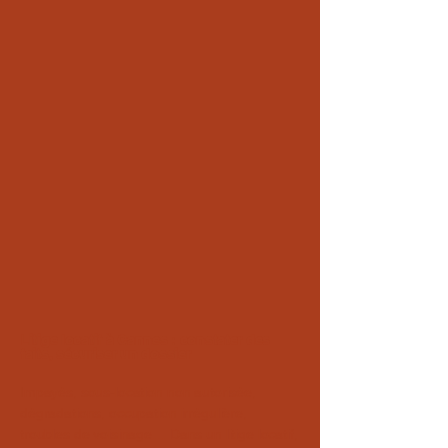
Litige locatif à Cannes : constater des
faits, sécuriser un dossier
Impayés, sous-location non autorisée,
dégradations, occupation irrégulière,
troubles de voisinage… Dans un litige locatif,