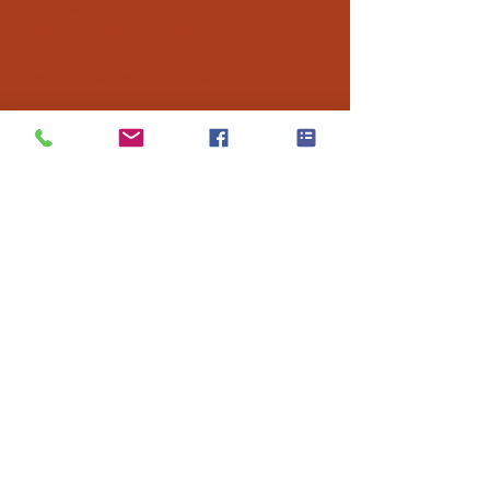
ce qui fait la différence, ce sont des faits
datés et vérifiables. À Cannes, le contexte
“résidences / locations saisonnières / flux
d’entrées-sorties” impose souvent une
approche ciblée : constater ce qui doit l’être,
sans démarche risquée.
Agence à
Nice
Agence à
Antibes
Agence à
Monaco
Agence à
Cannes
Agence à
Grasse
Mission@AzurX.fr
06 88 12 52 66
Lexique
I
Mentions Légales
I
FAQ
I
Politique de