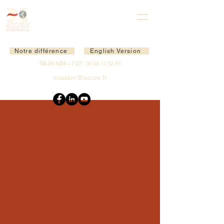
Notre différence
English Version
Tél. 24 h/24 – 7 j/7:
06 88 12 52 66
mission@azurx.fr