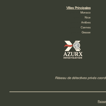
Villes Principales
Agence à
Monaco
Agence à
Nice
Agence à
Antibes
Agence à
Cannes
Agence à
Grasse
Réseau de détectives privés coord
Raison