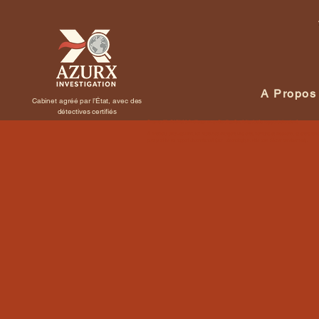
A Propos
Cabinet agréé par l’État, avec des
détectives certifiés
Preuve d’infidélité à Antibes : enquête discrète, faits datés, rapport structuré
À Antibes / Juan-les-Pins, les habitudes changent vite entre semaine et week-end, et entre zones r
puis produire un rapport circonstancié (clair, chronologique, utile pour décider sereinement).