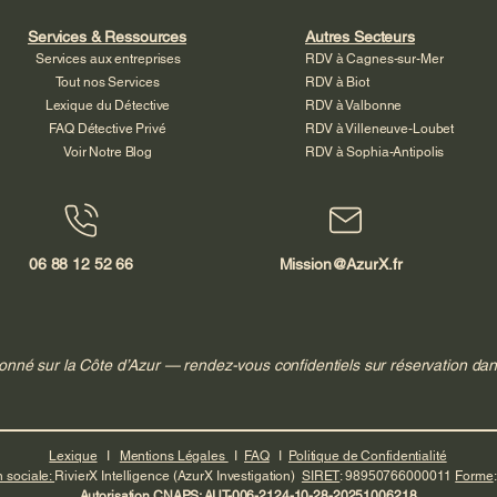
Services & Ressources
Autres Secteurs
Services aux entreprises
RDV à Cagnes-sur-Mer
Tout nos Services
RDV à Biot
Lexique du Détective
RDV à Valbonne
FAQ Détective Privé
RDV à Villeneuve-Loubet
Voir Notre Blog
RDV à Sophia-Antipolis
06 88 12 52 66
Mission@AzurX.fr
onné sur la Côte d’Azur — rendez-vous confidentiels sur réservation dan
Lexique
I
Mentions Légales
I
FAQ
I
Politique de Confidentialité
 sociale:
RivierX Intelligence (AzurX Investigation)
SIRET
: 98950766000011
Forme
Autorisation CNAPS: AUT-006-2124-10-28-20251006218