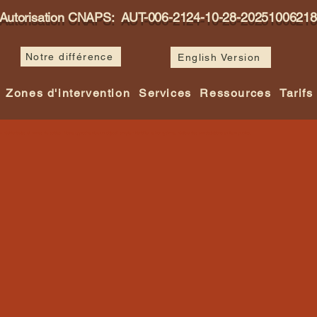
Autorisation CNAPS: AUT-006-2124-10-28-20251006218
Notre différence
English Version
Zones d'intervention
Services
Ressources
Tarifs
ésidentielles et zones de sorties. Notre approche vise un objectif simple : identifier le bon rythme, réaliser des constatations en lieux publics,