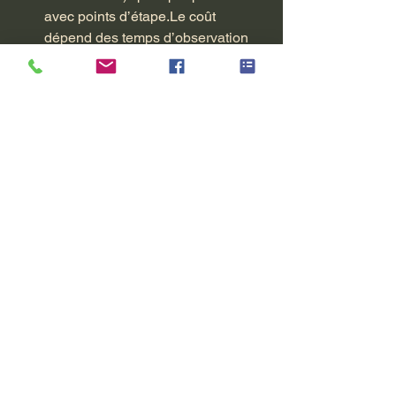
avec points d’étape.Le coût 
dépend des temps d’observation 
nécessaires ; nous proposons 
un 
phasage clair
 et 
des jalons
 pour 
garder la maîtrise.
Cas typiques 
(anonymisés)
Arrêt suspect
 : constat d’une 
seconde activité rémunérée sur 
des créneaux de travail — 
ajustement managérial + rappel 
contractuel.
Concurrence déloyale
 : repérage 
d’un schéma de captation clients 
avant fin de contrat — sécurisation 
des preuves, mise en demeure et 
mesures correctives.