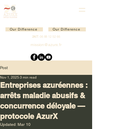
Our Difference
Our Difference
24/7:
06 88 12 52 66
mission@azurx.fr
Post
Nov 1, 2025
3 min read
Entreprises azuréennes :
arrêts maladie abusifs &
concurrence déloyale —
protocole AzurX
Updated:
Mar 10