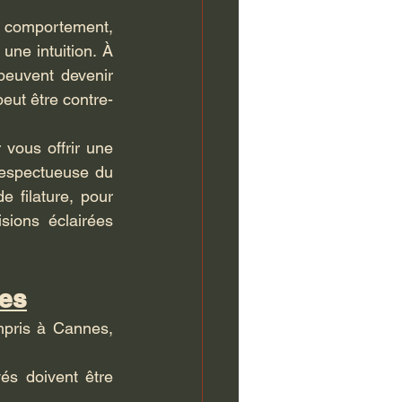
e comportement, 
ne intuition. À 
euvent devenir 
peut être contre-
vous offrir une 
respectueuse du 
 filature, pour 
ions éclairées 
es
pris à Cannes, 
és doivent être 