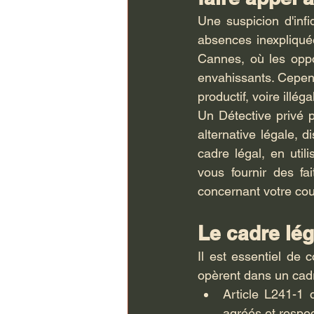
Une suspicion d'inf
absences inexpliquée
Cannes, où les oppo
envahissants. Cependa
productif, voire illég
Un Détective privé 
alternative légale, 
cadre légal, en util
vous fournir des fa
concernant votre co
Le cadre léga
Il est essentiel de
opèrent dans un cadre
Article L241-1 
agréés et respec