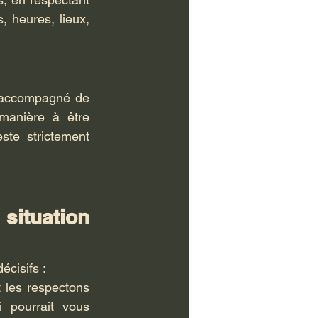
 heures, lieux, 
, accompagné de 
manière à être 
te strictement 
situation 
écisifs :
 les respectons 
 pourrait vous 