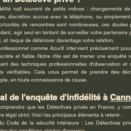
idélité naît souvent de petits indices : changements d
s, discrétion accrue avec le téléphone, ou simplement u
rtunités de rencontres sont nombreuses, ces doutes p
nt, agir seul en tentant de surveiller votre partenaire 
al, et risque de détériorer davantage votre relation.
professionnel comme AzurX intervient précisément pour 
discrète et fiable. Notre rôle est de mener une enquête 
isant des techniques professionnelles d'observation et de
its vérifiables. Cela vous permet de prendre des décis
uple, en toute connaissance de cause.
l de l'enquête d'infidélité à 
Cann
 comprendre que les Détectives privés en France, y com
 légal strict. Voici les principaux éléments à retenir :
du Code de la sécurité intérieure : Les Détectives priv
ter des conditions strictes d'exercice.