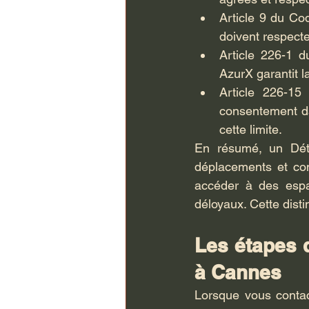
Article 9 du Cod
doivent respecte
Article 226-1 d
AzurX garantit l
Article 226-15
consentement da
cette limite.
En résumé, un Dét
déplacements et com
accéder à des espac
déloyaux. Cette disti
Les étapes d
à Cannes
Lorsque vous contac