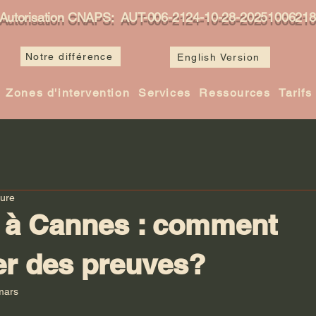
Autorisation CNAPS: AUT-006-2124-10-28-20251006218
Notre différence
English Version
Zones d'intervention
Services
Ressources
Tarifs
ture
té à Cannes : comment
er des preuves?
mars