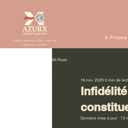
A Propos
Cabinet agréé par l’État, avec des
détectives certifiés
All Posts
16 nov. 2025
5 min de lec
Infidéli
constitu
Dernière mise à jour :
13 