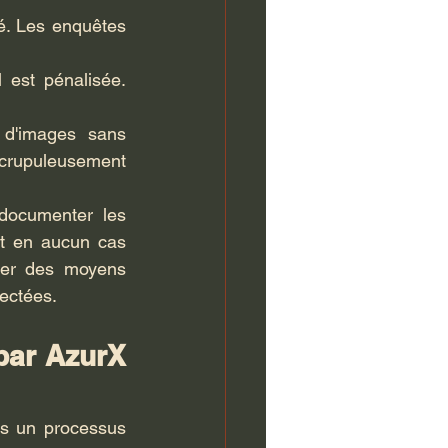
é. Les enquêtes 
 est pénalisée. 
d'images sans 
scrupuleusement 
ocumenter les 
t en aucun cas 
ser des moyens 
lectées.
par AzurX 
s un processus 