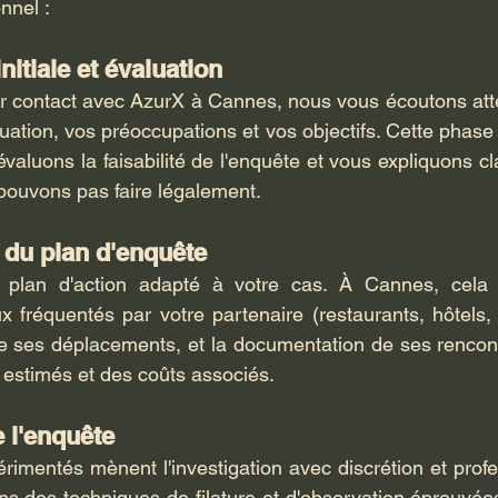
nnel :
nitiale et évaluation
er contact avec AzurX à Cannes, nous vous écoutons att
uation, vos préoccupations et vos objectifs. Cette phase 
évaluons la faisabilité de l'enquête et vous expliquons c
pouvons pas faire légalement.
 du plan d'enquête
plan d'action adapté à votre cas. À Cannes, cela p
x fréquentés par votre partenaire (restaurants, hôtels, l
 de ses déplacements, et la documentation de ses rencon
 estimés et des coûts associés.
e l'enquête
imentés mènent l'investigation avec discrétion et profe
ns des techniques de filature et d'observation éprouvées